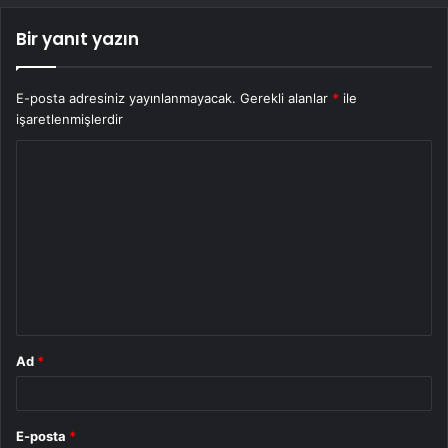
Bir yanıt yazın
E-posta adresiniz yayınlanmayacak.
Gerekli alanlar
*
ile
işaretlenmişlerdir
Y
o
r
u
m
*
Ad
*
E-posta
*