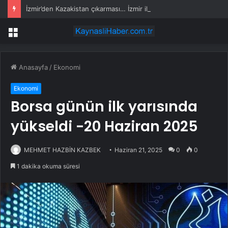
İzmir’den Kazakistan çıkarması… İzmir ile üç kent arasında ticaret ve kültür köprüsü hedefi
Menü
Anasayfa
/
Ekonomi
Ekonomi
Borsa günün ilk yarısında
yükseldi -20 Haziran 2025
MEHMET HAZBİN KAZBEK
Haziran 21, 2025
0
0
1 dakika okuma süresi