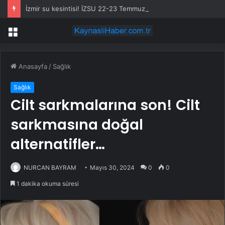
İzmir su kesintisi! İZSU 22-23 Temmuz İzmir su kesintisi ne zaman bitecek, sular ne zaman gelecek?
Menü
Anasayfa
/
Sağlık
Sağlık
Cilt sarkmalarına son! Cilt
sarkmasına doğal
alternatifler…
NURCAN BAYRAM
Mayıs 30, 2024
0
0
1 dakika okuma süresi