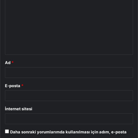
o
r
u
m
*
Ad
*
E-posta
*
İnternet sitesi
Daha sonraki yorumlarımda kullanılması için adım, e-posta