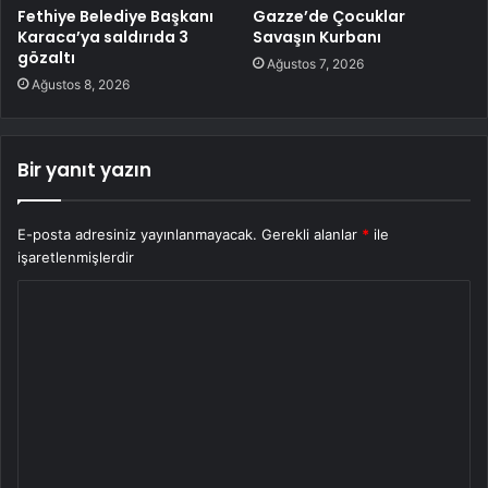
Fethiye Belediye Başkanı
Gazze’de Çocuklar
Karaca’ya saldırıda 3
Savaşın Kurbanı
gözaltı
Ağustos 7, 2026
Ağustos 8, 2026
Bir yanıt yazın
E-posta adresiniz yayınlanmayacak.
Gerekli alanlar
*
ile
işaretlenmişlerdir
Y
o
r
u
m
*