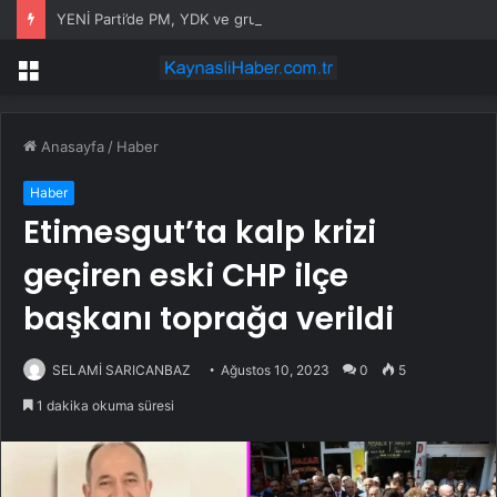
YENİ Parti’de PM, YDK ve grup başkanvekilleri belirlendi
Menü
Anasayfa
/
Haber
Haber
Etimesgut’ta kalp krizi
geçiren eski CHP ilçe
başkanı toprağa verildi
SELAMİ SARICANBAZ
Ağustos 10, 2023
0
5
1 dakika okuma süresi