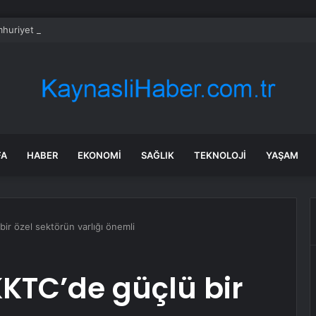
huriyet Başsavcılığı: Payaz’ın Kazasına Neden Olan Parça Vinç Ayağı
FA
HABER
EKONOMI
SAĞLIK
TEKNOLOJI
YAŞAM
bir özel sektörün varlığı önemli
KKTC’de güçlü bir