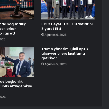
nda soğuk duş:
ETSO Heyeti TOBB Stantlarını
 beklerken
Ziyaret Etti
ilan etti!
Ağustos 6, 2026
2026
Trump yönetimi Çinli optik
alıcı-vericilere kısıtlama
getiriyor
Ağustos 5, 2026
de başkanlık
 Yunus Altıngemi’ye
2026