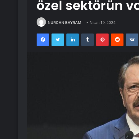
özel sektörün va
NURCAN BAYRAM
Nisan 19, 2024
Facebook
Twitter
LinkedIn
Tumblr
Pinterest
Reddit