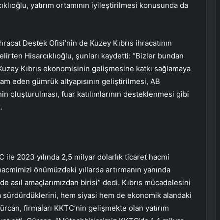
cıklıoğlu, yatırım ortamının iyileştirilmesi konusunda da
racat Destek Ofisi’nin de Kuzey Kıbrıs ihracatının
lirten Hisarcıklıoğlu, şunları kaydetti: “Bizler bundan
ak Kuzey Kıbrıs ekonomisinin gelişmesine katkı sağlamaya
m eden gümrük altyapısının geliştirilmesi, AB
in oluşturulması, fuar katılımlarının desteklenmesi gibi
.
le 2023 yılında 2,5 milyar dolarlık ticaret hacmi
t hacmimizi önümüzdeki yıllarda artırmanın yanında
de asıl amaçlarımızdan birisi” dedi. Kıbrıs mücadelesini
a sürdürdüklerini, hem siyasi hem de ekonomik alandaki
 Gürcan, firmaları KKTC’nin gelişmekte olan yatırım