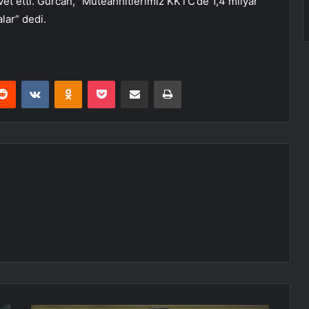
et etti. Gürcan, “Müteahhitlerimiz KKTC’de 1,4 milyar
lar” dedi.
erest
Reddit
VKontakte
Odnoklassniki
Pocket
E-Posta ile paylaş
Yazdır