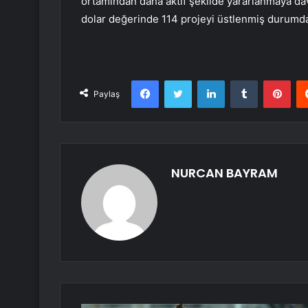
ortamından daha aktif şekilde yararlanmaya dav
dolar değerinde 114 projeyi üstlenmiş durumda
Facebook
Twitter
LinkedIn
Tumblr
Pint
Paylaş
NURCAN BAYRAM