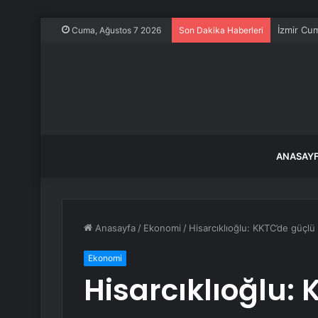
İzmir Cum
Cuma, Ağustos 7 2026
Son Dakika Haberleri
ANASAY
Anasayfa
/
Ekonomi
/
Hisarcıklıoğlu: KKTC’de güçlü 
Ekonomi
Hisarcıklıoğlu: 