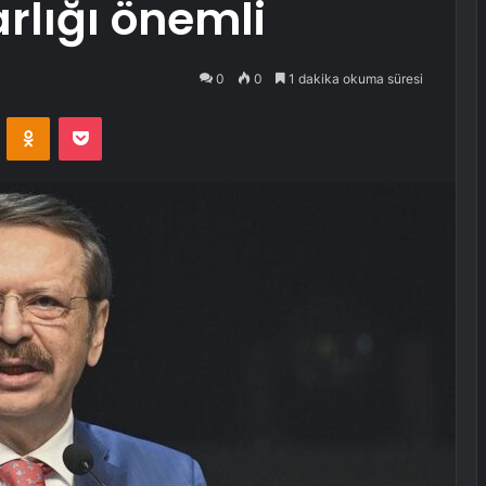
rlığı önemli
0
0
1 dakika okuma süresi
VKontakte
Odnoklassniki
Pocket