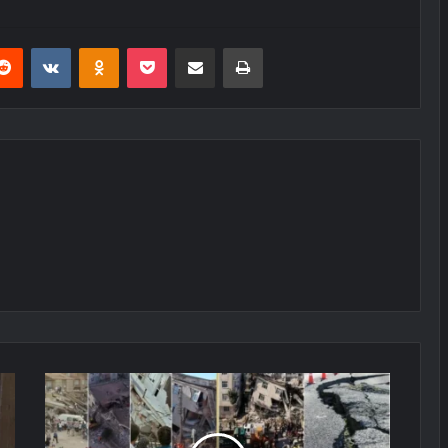
erest
Reddit
VKontakte
Odnoklassniki
Pocket
E-Posta ile paylaş
Yazdır