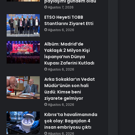
paylaşımı gündem oldu
Ağustos 7, 2026
ETSO Heyeti TOBB
Stantlarını Ziyaret Etti
Ağustos 6, 2026
Albüm: Madrid’de
Yaklaşık 2 Milyon Kişi
İspanya’nın Dünya
Kupası Zaferini Kutladı
Ağustos 6, 2026
Arka Sokaklar’ın Vedat
Müdür’ünün son hali
üzdü: Kimse beni
ziyarete gelmiyor
Ağustos 6, 2026
Kıbrıs’ta havalimanında
şok olay: Bagajdan 4
insan embriyosu çıktı
Ağustos 6, 2026