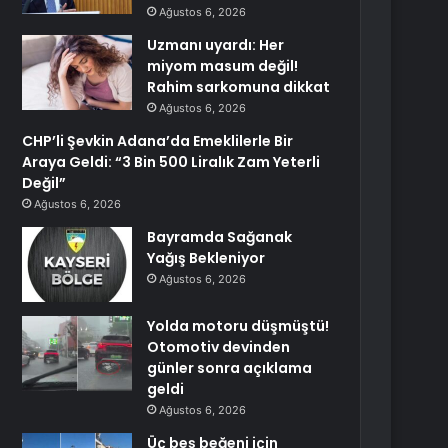
Ağustos 6, 2026
Uzmanı uyardı: Her
miyom masum değil!
Rahim sarkomuna dikkat
Ağustos 6, 2026
CHP’li Şevkin Adana’da Emeklilerle Bir
Araya Geldi: “3 Bin 500 Liralık Zam Yeterli
Değil”
Ağustos 6, 2026
Bayramda Sağanak
Yağış Bekleniyor
Ağustos 6, 2026
Yolda motoru düşmüştü!
Otomotiv devinden
günler sonra açıklama
geldi
Ağustos 6, 2026
Üç beş beğeni için