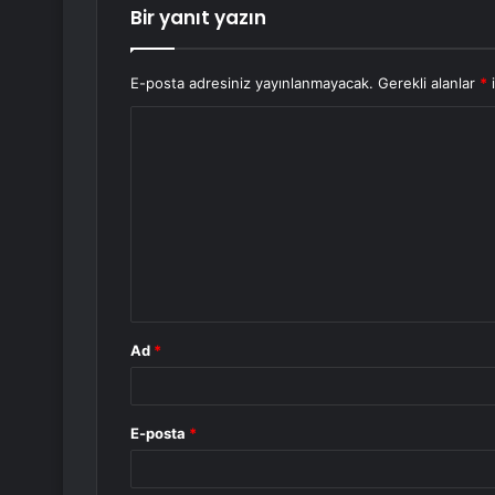
Bir yanıt yazın
E-posta adresiniz yayınlanmayacak.
Gerekli alanlar
*
i
Y
o
r
u
m
*
Ad
*
E-posta
*