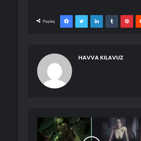
Facebook
Twitter
LinkedIn
Tumblr
Pint
Paylaş
HAVVA KILAVUZ