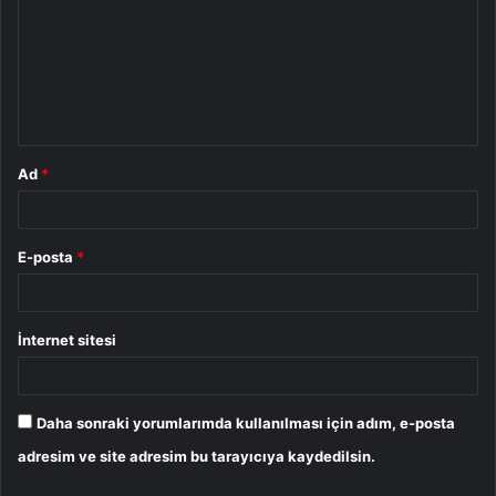
r
u
m
*
Ad
*
E-posta
*
İnternet sitesi
Daha sonraki yorumlarımda kullanılması için adım, e-posta
adresim ve site adresim bu tarayıcıya kaydedilsin.