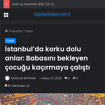
İzmir su kesintisi! İZSU 22-23 Temmuz İzmir su kesintisi ne zaman bitecek, sular ne zaman gelecek?
Menü
Anasayfa
/
Haber
Haber
İstanbul’da korku dolu
anlar: Babasını bekleyen
çocuğu kaçırmaya çalıştı
NURCAN BAYRAM
Mayıs 21, 2025
0
0
Bir dakikadan az