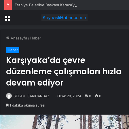
Fethiye Belediye Başkanı Karaca’ya saldırıda 3 gözaltı
Menü
Anasayfa
/
Haber
Haber
Karşıyaka’da çevre
düzenleme çalışmaları hızla
devam ediyor
SELAMİ SARICANBAZ
Ocak 28, 2024
0
0
1 dakika okuma süresi