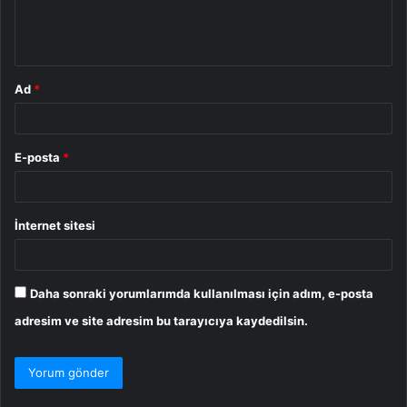
m
*
Ad
*
E-posta
*
İnternet sitesi
Daha sonraki yorumlarımda kullanılması için adım, e-posta
adresim ve site adresim bu tarayıcıya kaydedilsin.