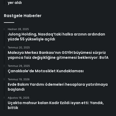
yer aldı
Rastgele Haberler
Haziran 28, 2025
Julong Holding, Nasdaq’taki halka arzının ardından
yüzde 55 yükselişle açıldı
Temmuz 20, 2025
Malezya Merkez Bankası’nın GSYİH büyümesi sürpriz
yapınca faiz değişikliğine gitmemesi bekleniyor: BofA
Temmuz 29, 2025
Çanakkale’de Motosiklet Kundaklaması
Temmuz 19, 2026
Evde Bakım Yardımı ödemeleri hesaplara yatırılmaya
başlandı
Ağustos 16, 2025
Uçakta mahsur kalan Kadir Ezildi isyan etti: Yandık,
bittik