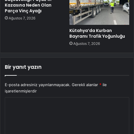
Kazasına Neden Olan
Parça Vinç Ayağı
Ağustos 7, 2026
Kütahya’da Kurban
Bayramı Trafik Yoğunluğu
Ağustos 7, 2026
Bir yanıt yazın
E-posta adresiniz yayınlanmayacak.
Gerekli alanlar
*
ile
işaretlenmişlerdir
Y
o
r
u