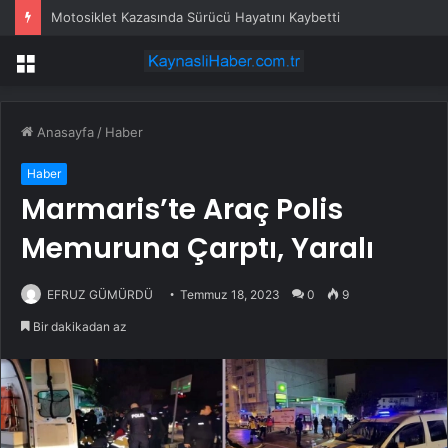
Motosiklet Kazasında Sürücü Hayatını Kaybetti
Menü
Anasayfa
/
Haber
Haber
Marmaris’te Araç Polis
Memuruna Çarptı, Yaralı
EFRUZ GÜMÜRDÜ
Temmuz 18, 2023
0
9
Bir dakikadan az