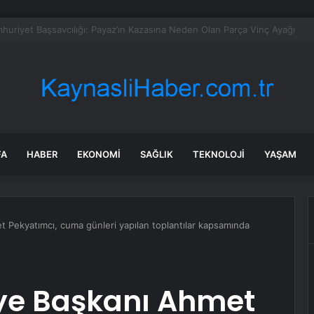
da Kurban Bayramı Trafik Yoğunluğu
FA
HABER
EKONOMI
SAĞLIK
TEKNOLOJI
YAŞAM
t Pekyatımcı, cuma günleri yapılan toplantılar kapsamında
iye Başkanı Ahmet