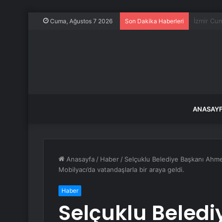
Kütahya’
Cuma, Ağustos 7 2026
Son Dakika Haberleri
ANASAY
Anasayfa
/
Haber
/
Selçuklu Belediye Başkanı Ahme
Mobilyacı’da vatandaşlarla bir araya geldi.
Haber
Selçuklu Beled