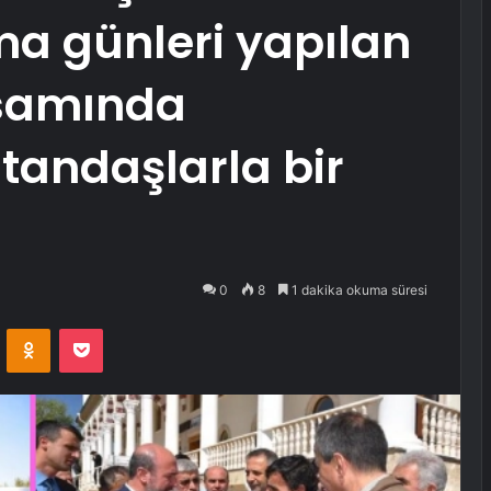
ma günleri yapılan
psamında
tandaşlarla bir
0
8
1 dakika okuma süresi
VKontakte
Odnoklassniki
Pocket