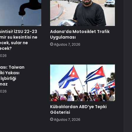
sintisi! İZSU 22-23
Adana’da Motosiklet Trafik
ir su kesintisi ne
Uygulaması
cek, sular ne
Ağustos 7, 2026
ecek?
2026
ası: Taiwan
İki Yakası
İşbirliği
maz
2026
Kübalılardan ABD’ye Tepki
Gösterisi
Ağustos 7, 2026