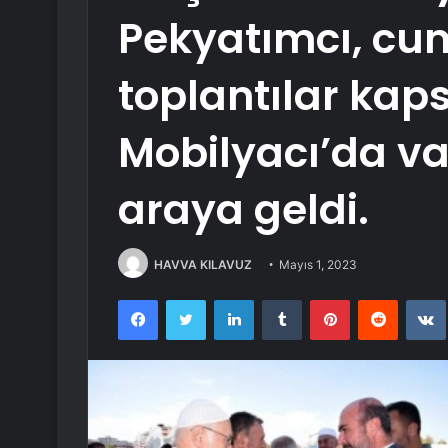
Pekyatımcı, cu
toplantılar ka
Mobilyacı’da va
araya geldi.
HAVVA KILAVUZ
Mayıs 1, 2023
Facebook
Twitter
LinkedIn
Tumblr
Pinterest
Reddit