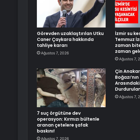
Görevden uzaklaştırılan Utku
İzmir su ke
Caner Çaykara hakkında
Temmuz İzm
tahliye kararı
zaman bite
zaman gel
Ağustos 7, 2026
Ağustos 7, 
Çin Anakar
Boğazı’nın 
Arasındaki 
Durdurula
Ağustos 7, 
7 suç örgütüne dev
operasyon: Kırmızı bültenle
aranan çetelere şafak
baskını!
Ağustos 7, 2026