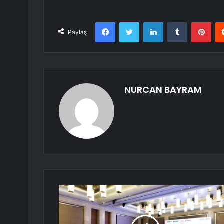
Facebook
Twitter
LinkedIn
Tumblr
Pint
Paylaş
NURCAN BAYRAM