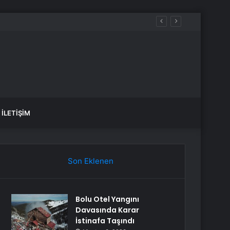
öprüsü hedefi
İLETIŞIM
Son Eklenen
Bolu Otel Yangını
Davasında Karar
İstinafa Taşındı