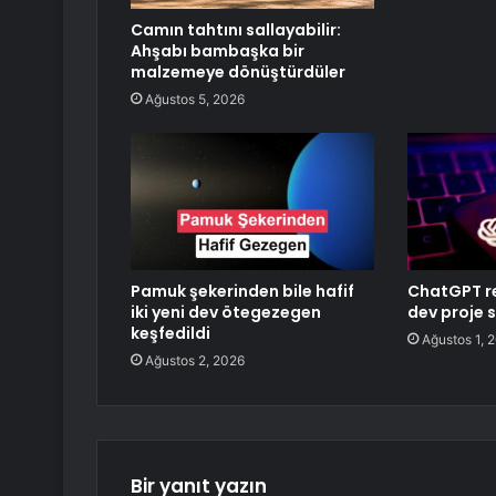
Camın tahtını sallayabilir:
Ahşabı bambaşka bir
malzemeye dönüştürdüler
Ağustos 5, 2026
Pamuk şekerinden bile hafif
ChatGPT r
iki yeni dev ötegezegen
dev proje 
keşfedildi
Ağustos 1, 
Ağustos 2, 2026
Bir yanıt yazın