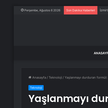
İzmir
Perşembe, Ağustos 6 2026
Son Dakika Haberleri
ANASAY
Anasayfa
/
Teknoloji
/
Yaşlanmayı durduran formül: Kö
Teknoloji
Yaşlanmayı dur