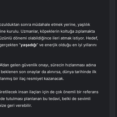
bozulduktan sonra müdahale etmek yerine, yaşlılık
ine kurulu. Uzmanlar, köpeklerin koltuğa zıplamakta
zünlü dönemi olabildiğince ileri atmak istiyor. Hedef,
 gerçekten “
yaşadığı
” ve enerjik olduğu en iyi yıllarını
A’dan gelen güvenlik onayı, sürecin hızlanması adına
eklenen son onaylar da alınırsa, dünya tarihinde ilk
lanmış bir ilaç resmiyet kazanacak.
retilecek insan ilaçları için de çok önemli bir referans
rde tutulması planlanan bu tedavi, belki de sevimli
ze geri verebilir.