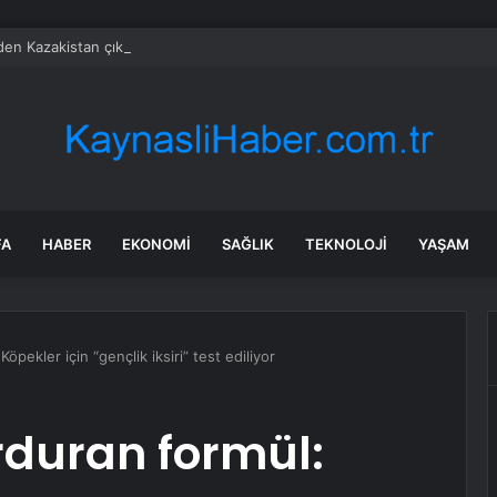
’den Kazakistan çıkarması… İzmir ile üç kent arasında ticaret ve kültür k
FA
HABER
EKONOMI
SAĞLIK
TEKNOLOJI
YAŞAM
pekler için “gençlik iksiri” test ediliyor
duran formül: