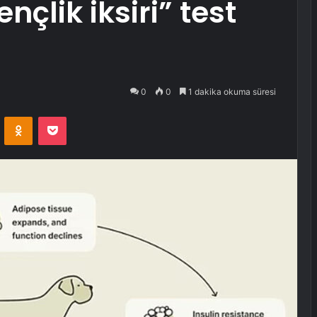
nçlik iksiri” test
0
0
1 dakika okuma süresi
VKontakte
Odnoklassniki
Pocket