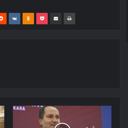
erest
Reddit
VKontakte
Odnoklassniki
Pocket
E-Posta ile paylaş
Yazdır