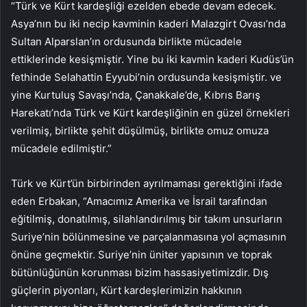
“Türk ve Kürt kardeşliği ezelden ebede devam edecek.
Asya’nın bu iki necip kavminin kaderi Malazgirt Ovası’nda
Sultan Alparslan’ın ordusunda birlikte mücadele
ettiklerinde kesişmiştir. Yine bu iki kavmin kaderi Kudüs’ün
fethinde Selahattin Eyyubi’nin ordusunda kesişmiştir. ve
yine Kurtuluş Savaşı’nda, Çanakkale’de, Kıbrıs Barış
Harekatı’nda Türk ve Kürt kardeşliğinin en güzel örnekleri
verilmiş, birlikte şehit düşülmüş, birlikte omuz omuza
mücadele edilmiştir.”
Türk ve Kürt’ün birbirinden ayrılmaması gerektiğini ifade
eden Erbakan, “Amacımız Amerika ve İsrail tarafından
eğitilmiş, donatılmış, silahlandırılmış bir takım unsurların
Suriye’nin bölünmesine ve parçalanmasına yol açmasının
önüne geçmektir. Suriye’nin üniter yapısının ve toprak
bütünlüğünün korunması bizim hassasiyetimizdir. Dış
güçlerin piyonları, Kürt kardeşlerimizin hakkının