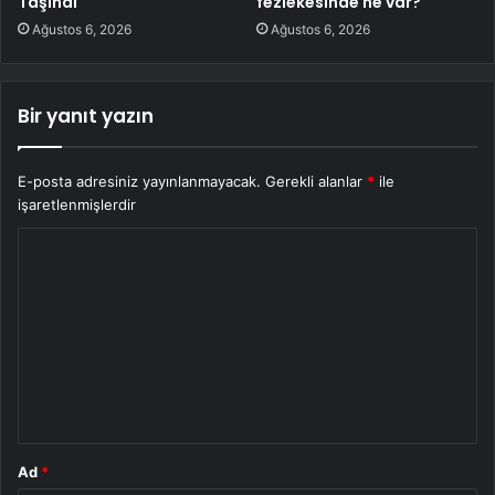
Taşındı
fezlekesinde ne var?
Ağustos 6, 2026
Ağustos 6, 2026
Bir yanıt yazın
E-posta adresiniz yayınlanmayacak.
Gerekli alanlar
*
ile
işaretlenmişlerdir
Y
o
r
u
m
*
Ad
*