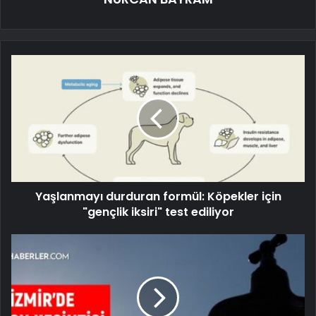
Yaşlanmayı durduran formül: Köpekler için
"gençlik iksiri" test ediliyor