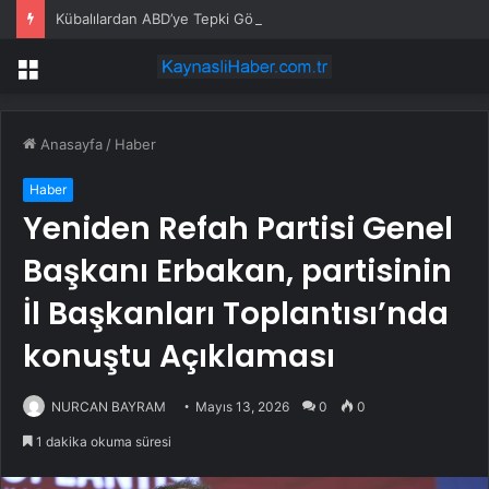
Kübalılardan ABD’ye Tepki Gösterisi
Menü
Anasayfa
/
Haber
Haber
Yeniden Refah Partisi Genel
Başkanı Erbakan, partisinin
İl Başkanları Toplantısı’nda
konuştu Açıklaması
NURCAN BAYRAM
Mayıs 13, 2026
0
0
1 dakika okuma süresi