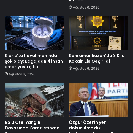
Ağustos 6, 2026
Kıbrıs’ta havalimanında
Kahramankazan’da 3 Kilo
şok olay: Bagajdan 4 insan
Kokain Ele Geçirildi
embriyosu çıktı
Ağustos 6, 2026
Ağustos 6, 2026
Bolu Otel Yangını
Özgür Özel’in yeni
Davasında Karar İstinafa
dokunulmazlık